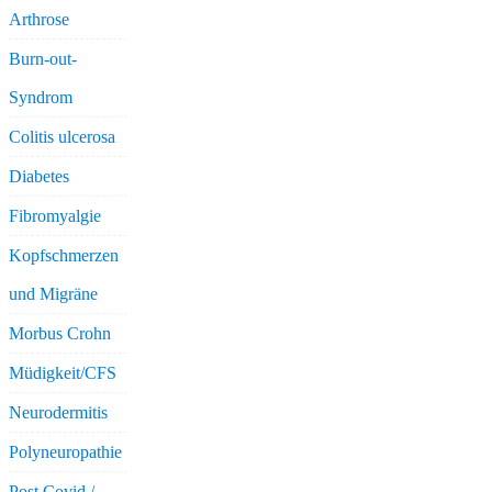
Arthrose
Burn-out-
Syndrom
Colitis ulcerosa
Diabetes
Fibromyalgie
Kopfschmerzen
und Migräne
Morbus Crohn
Müdigkeit/CFS
Neurodermitis
Polyneuropathie
Post Covid /