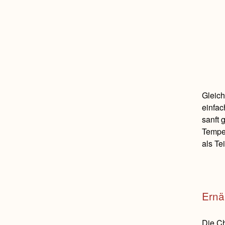
Gleich
einfac
sanft 
Temper
als Te
Ernä
Die Ch