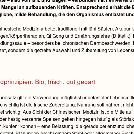
 Mangel an aufbauenden Kräften. Entsprechend erhält die E
gliche, milde Behandlung, die den Organismus entlastet und 
inesische Medizin arbeitet traditionell mit fünf Säulen: Akupunk
en/Körpertherapien, Qi Gong und Ernährungslehre (Diätetik). E
lungssäule – besonders bei chronischen Darmbeschwerden. Diä
“, sondern die gezielte Auswahl und Zubereitung von Lebensmi
prinzipien: Bio, frisch, gut gegart
undsatz gilt die Verwendung möglichst unbelasteter Lebensmitt
 wichtig ist die frische Zubereitung: Nahrung soll nähren, nich
bei wichtig. Aus Sicht der Chinesischen Medizin ist die Mitte 
der hastig verzehrte Speisen gelten hingegen häufig als Störfa
 „kühlen“ können – eine Belastung, die gerade bei entzündlic
efühl, Blähungen, wechselndem Stuhl oder allgemeiner Erschö