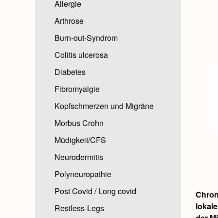
Allergie
Arthrose
Burn-out-Syndrom
Colitis ulcerosa
Diabetes
Fibromyalgie
Kopfschmerzen und Migräne
Morbus Crohn
Müdigkeit/CFS
Neurodermitis
Polyneuropathie
Post Covid / Long covid
Chron
lokal
Restless-Legs
der M