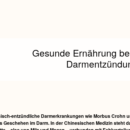
Gesunde Ernährung bei
Darmentzündu
isch-entzündliche Darmerkrankungen wie Morbus Crohn und 
es Geschehen im Darm. In der Chinesischen Medizin steht d
itte – also von Milz und Magen – verbunden mit Fehlverteil