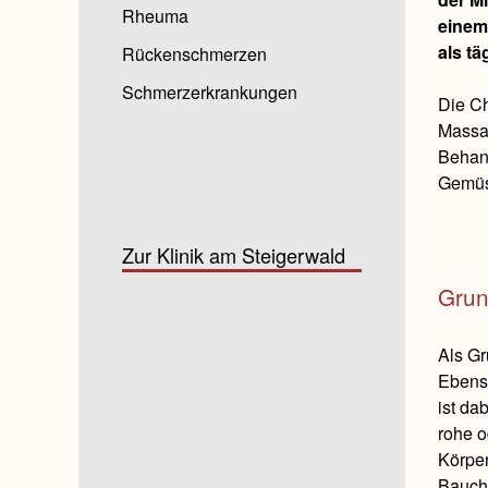
Rheuma
einem
als tä
Rückenschmerzen
Schmerzerkrankungen
Die Ch
Massag
Behand
Gemüse
Zur Klinik am Steigerwald
Grund
Als Gr
Ebenso
ist da
rohe o
Körper
Bauchg