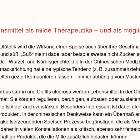
nsmittel als milde Therapeutika – und als mögli
 Diätetik wird die Wirkung einer Speise auch über ihre Geschmack
 und süß. „Süß“ meint dabei aber beispielsweise nicht Zucker, s
de-, Wurzel- und Kürbisgerichte, die in der Chinesischen Medizi
macksrichtung hat eine typische Tendenz (z. B. zusammenzieh
iten gezielt komponieren lassen – immer abhängig vom Muste
rbus Crohn und Colitis ulcerosa werden Lebensmittel in der C
htet: Sie können regulieren, beruhigen, aufbauen oder ausleiten.
eitsbilder auch verstärken. Besonders interessant ist dabei die 
rodukten. In der chinesischen Denkweise kann ein Übermaß an
igkeitserzeugenden Speisen Prozesse begünstigen, die als Ve
 daher in vielen Konstellationen als kritisch, ebenso sehr fettre
haltige Produkte, die die Mitte zusätzlich belasten können.