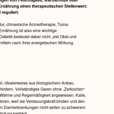
rnährung einen therapeutischen Stellenwert:
reguliert.
tur, chinesische Arzneitherapie, Tuina-
rnährung ist also eine wichtige
tetik bedeutet dabei nicht „viel Obst und
tteln nach ihrer energetischen Wirkung.
el, idealerweise aus biologischem Anbau.
t fordern. Vollständiges Garen ohne „Zerkochen“
auf Wärme und Regelmäßigkeit angewiesen. Kalte,
ktoren, weil sie Verdauungskraft binden und den
hen Darmerkrankungen nicht selten zu schwerem
pfung beiträgt.