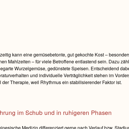
zeitig kann eine gemüsebetonte, gut gekochte Kost – besonde
hen Mahlzeiten – für viele Betroffene entlastend sein. Dazu 
gegarte Wurzelgemüse, gedünstete Speisen. Entscheidend dabei
aturverhalten und individuelle Verträglichkeit stehen im Vord
il der Therapie, weil Rhythmus ein stabilisierender Faktor ist.
hrung im Schub und in ruhigeren Phasen
inesische Medizin differenziert gerne nach Verlauf bzw. Stadiu