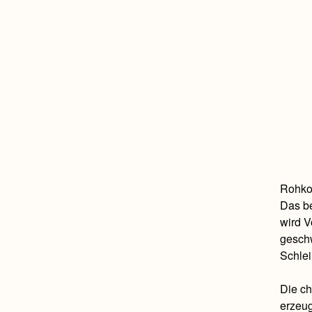
Rohkos
Das be
wird V
geschw
Schlei
Die ch
erzeug