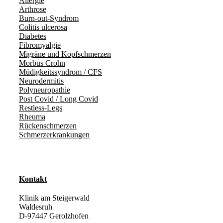
Allergie
Arthrose
Burn-out-Syndrom
Colitis ulcerosa
Diabetes
Fibromyalgie
Migräne und Kopfschmerzen
Morbus Crohn
Müdigkeitssyndrom / CFS
Neurodermitis
Polyneuropathie
Post Covid / Long Covid
Restless-Legs
Rheuma
Rückenschmerzen
Schmerzerkrankungen
Kontakt
Klinik am Steigerwald
Waldesruh
D-97447 Gerolzhofen