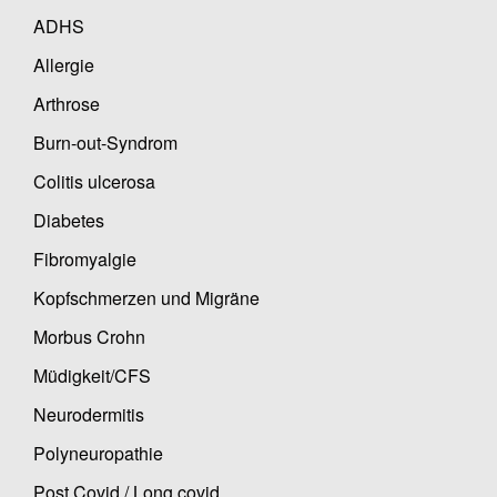
ADHS
Allergie
Arthrose
Burn-out-Syndrom
Colitis ulcerosa
Diabetes
Fibromyalgie
Kopfschmerzen und Migräne
Morbus Crohn
Müdigkeit/CFS
Neurodermitis
Polyneuropathie
Post Covid / Long covid