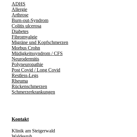
ADHS
Allergie
Arthrose
Burn-out-Syndrom
Colitis ulcerosa
Diabetes
Fibromyalgie
Migräne und Kopfschmerzen
Morbus Crohn
Müdigkeitssyndrom / CFS
Neurodermitis
Polyneuropathie
Post Covid / Long Covid
Restless-Legs
Rheuma
Rückenschmerzen
Schmerzerkrankungen
Kontakt
Klinik am Steigerwald
Waldesruh