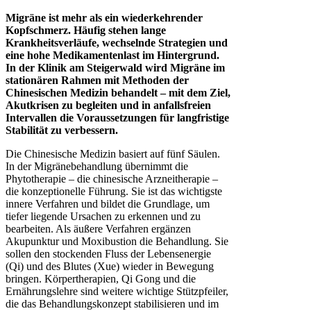
Migräne ist mehr als ein wiederkehrender
Kopfschmerz. Häufig stehen lange
Krankheitsverläufe, wechselnde Strategien und
eine hohe Medikamentenlast im Hintergrund.
In der Klinik am Steigerwald wird Migräne im
stationären Rahmen mit Methoden der
Chinesischen Medizin behandelt – mit dem Ziel,
Akutkrisen zu begleiten und in anfallsfreien
Intervallen die Voraussetzungen für langfristige
Stabilität zu verbessern.
Die Chinesische Medizin basiert auf fünf Säulen.
In der Migränebehandlung übernimmt die
Phytotherapie – die chinesische Arzneitherapie –
die konzeptionelle Führung. Sie ist das wichtigste
innere Verfahren und bildet die Grundlage, um
tiefer liegende Ursachen zu erkennen und zu
bearbeiten. Als äußere Verfahren ergänzen
Akupunktur und Moxibustion die Behandlung. Sie
sollen den stockenden Fluss der Lebensenergie
(Qi) und des Blutes (Xue) wieder in Bewegung
bringen. Körpertherapien, Qi Gong und die
Ernährungslehre sind weitere wichtige Stützpfeiler,
die das Behandlungskonzept stabilisieren und im