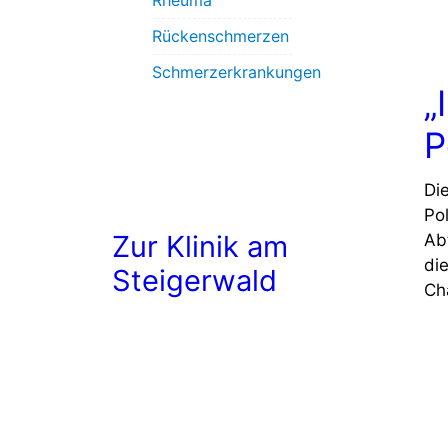
Rheuma
Rückenschmerzen
Schmerzerkrankungen
„
P
Di
Po
Zur Klinik am
Abf
di
Steigerwald
Ch