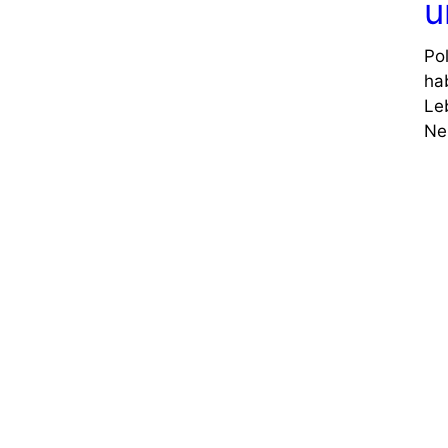
u
Po
ha
Le
Ne