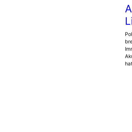
A
L
Po
br
Im
Ak
hat