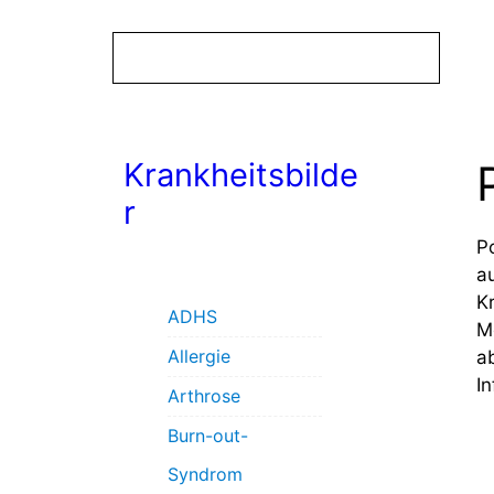
Krankheitsbilde
r
P
a
K
ADHS
M
Allergie
a
I
Arthrose
Burn-out-
Syndrom