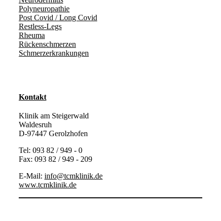
Polyneuropathie
Post Covid / Long Covid
Restless-Legs
Rheuma
Rückenschmerzen
Schmerzerkrankungen
Kontakt
Klinik am Steigerwald
Waldesruh
D-97447 Gerolzhofen
Tel: 093 82 / 949 - 0
Fax: 093 82 / 949 - 209
E-Mail:
info@tcmklinik.de
www.tcmklinik.de
Mail
Facebook
Instagram