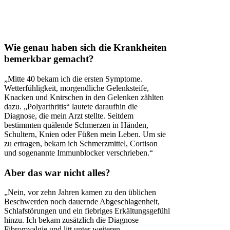
Wie genau haben sich die Krankheiten
bemerkbar gemacht?
„Mitte 40 bekam ich die ersten Symptome.
Wetterfühligkeit, morgendliche Gelenksteife,
Knacken und Knirschen in den Gelenken zählten
dazu. „Polyarthritis“ lautete daraufhin die
Diagnose, die mein Arzt stellte. Seitdem
bestimmten quälende Schmerzen in Händen,
Schultern, Knien oder Füßen mein Leben. Um sie
zu ertragen, bekam ich Schmerzmittel, Cortison
und sogenannte Immunblocker verschrieben.“
Aber das war nicht alles?
„Nein, vor zehn Jahren kamen zu den üblichen
Beschwerden noch dauernde Abgeschlagenheit,
Schlafstörungen und ein fiebriges Erkältungsgefühl
hinzu. Ich bekam zusätzlich die Diagnose
Fibromyalgie und litt unter weiteren