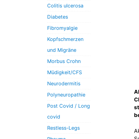
Colitis ulcerosa
Diabetes
Fibromyalgie
Kopfschmerzen
und Migräne
Morbus Crohn
Müdigkeit/CFS
Neurodermitis
A
Polyneuropathie
C
Post Covid / Long
s
b
covid
Restless-Legs
A
S