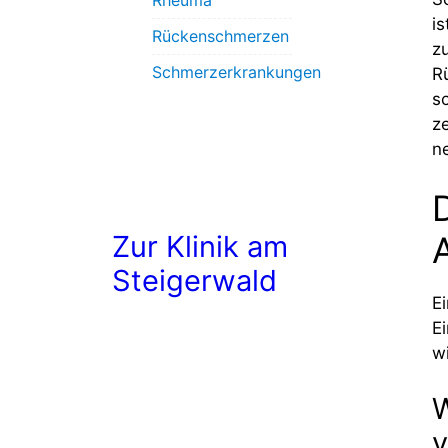
Rheuma
i
Rückenschmerzen
z
Schmerzerkrankungen
R
s
z
n
Zur Klinik am
Steigerwald
E
E
wi
W
v