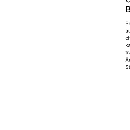
B
S
a
c
k
t
Ä
S