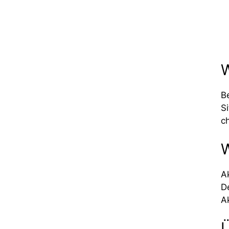
W
B
S
c
W
A
D
A
Ü