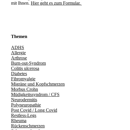
mit Ihnen.
Hier geht es zum Formular.
Themen
ADHS
Allergie
Arthrose
Burn-out-Syndrom
Colitis ulcerosa
Diabetes
Fibromyalgie
Migräne und Kopfschmerzen
Morbus Crohn
Müdigkeitssyndrom / CFS
Neurodermitis
Polyneuropathie
Post Covid / Long Covid
Restless-Legs
Rheuma
Rückenschmerzen