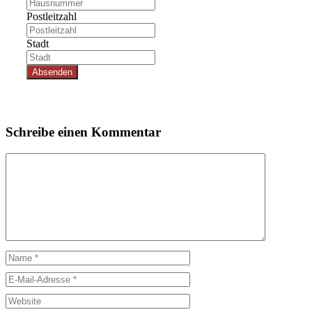
Postleitzahl
Stadt
Absenden
Schreibe einen Kommentar
Kommentar
Name
E-
Mail-
Website
Adresse