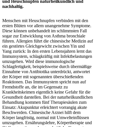
und Heuschnupfen naturheilkundlich und
nachhaltig.
Menschen mit Heuschnupfen verbinden mit den
ersten Blüten vor allem unangenehme Symptome.
Diese können unbehandelt im schlimmsten Fall
sogar zur Entwicklung von Asthma bronchiale
führen. Allergien führt die chinesische Medizin auf
ein gestörtes Gleichgewicht zwischen Yin und
Yang zurück: In den ersten Lebensjahren lernt das
Immunsystem, schlagkräftig mit Infektbelastungen
umzugehen. Wird diese immunologische
Schlagfertigkeit, beispielsweise durch übermäßige
Einnahme von Antibiotika unterdrückt, antwortet
der Körper mit sogenannten überschießenden
Reaktionen. Das Immunsystem spricht nun auf
Fremdstoffe an, die im Gegensatz zu
Krankheitskeimen eigentlich keine Gefahr für die
Gesundheit darstellen. Bei der naturheilkundlichen
Behandlung kommen fünf Therapiesäulen zum
Einsatz: Akupunktur erleichtert vorrangig akute
Beschwerden. Chinesische Arznei hilft dem
Körper langfristig, normal mit Umwelteinflüssen
umzugehen. Ernährungslehre, Körpertherapie und