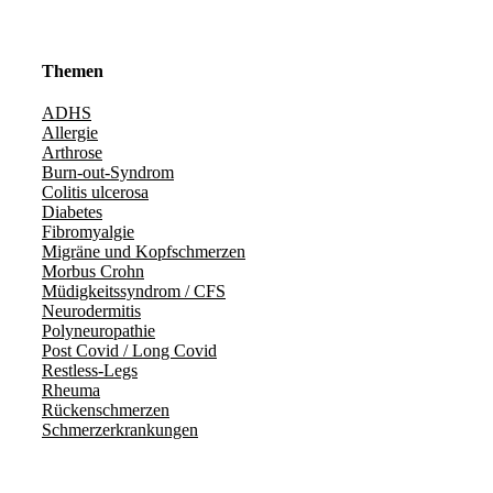
Themen
ADHS
Allergie
Arthrose
Burn-out-Syndrom
Colitis ulcerosa
Diabetes
Fibromyalgie
Migräne und Kopfschmerzen
Morbus Crohn
Müdigkeitssyndrom / CFS
Neurodermitis
Polyneuropathie
Post Covid / Long Covid
Restless-Legs
Rheuma
Rückenschmerzen
Schmerzerkrankungen